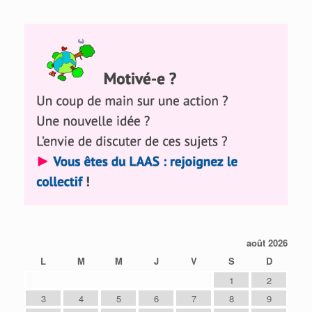
août 2026
L
M
M
J
V
S
D
1
2
3
4
5
6
7
8
9